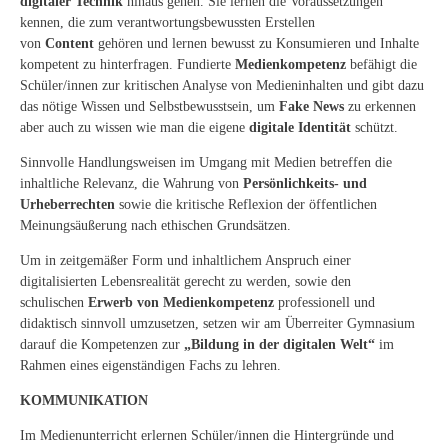
digitaler Technik
hinaus gehen. Sie lernen die Voraussetzungen
kennen, die zum verantwortungsbewussten Erstellen
von
Content
gehören und lernen bewusst zu Konsumieren und Inhalte
kompetent zu hinterfragen. Fundierte
Medienkompetenz
befähigt die
Schüler/innen zur kritischen Analyse von Medieninhalten und gibt dazu
das nötige Wissen und Selbstbewusstsein, um
Fake News
zu erkennen
aber auch zu wissen wie man die eigene
digitale Identität
schützt.
Sinnvolle Handlungsweisen im Umgang mit Medien betreffen die
inhaltliche Relevanz, die Wahrung von
Persönlichkeits- und
Urheberrechten
sowie die kritische Reflexion der öffentlichen
Meinungsäußerung nach ethischen Grundsätzen.
Um in zeitgemäßer Form und inhaltlichem Anspruch einer
digitalisierten Lebensrealität gerecht zu werden, sowie den
schulischen
Erwerb von Medienkompetenz
professionell und
didaktisch sinnvoll umzusetzen, setzen wir am Überreiter Gymnasium
darauf die Kompetenzen zur
„Bildung in der digitalen Welt“
im
Rahmen eines eigenständigen Fachs zu lehren.
KOMMUNIKATION
Im Medienunterricht erlernen Schüler/innen die Hintergründe und