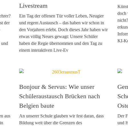
Livestream
Künst
doch 
ehrer?
Ein Tag der offenen Tür voller Leben, Neugier
nicht
st der
und regem Austausch – das haben wir schon in
erkun
o
den Vorjahren erlebt. Doch dieses Jahr haben wir
Infor
etwas völlig Neues gewagt: Unsere Schüler
KI-Ko
s und
haben die Regie übernommen und den Tag zu
einem interaktiven Live-Ev
Bonjour & Servus: Wie unser
Gem
Schüleraustausch Brücken nach
Sch
Belgien baute
Ost
en aus
An unserer Schule glauben wir fest daran, dass
Der F
in
Bildung weit über die Grenzen des
und H