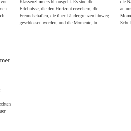
 von
Klassenzimmers hinausgeht. Es sind die
die N
men.
Erlebnisse, die den Horizont erweitern, die
an un
cht
Freundschaften, die über Ländergrenzen hinweg
Momen
geschlossen werden, und die Momente, in
Schul
mmer
e
echten
euer