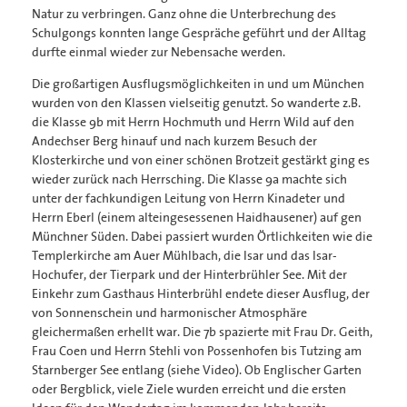
Natur zu verbringen. Ganz ohne die Unterbrechung des
Schulgongs konnten lange Gespräche geführt und der Alltag
durfte einmal wieder zur Nebensache werden.
Die großartigen Ausflugsmöglichkeiten in und um München
wurden von den Klassen vielseitig genutzt. So wanderte z.B.
die Klasse 9b mit Herrn Hochmuth und Herrn Wild auf den
Andechser Berg hinauf und nach kurzem Besuch der
Klosterkirche und von einer schönen Brotzeit gestärkt ging es
wieder zurück nach Herrsching. Die Klasse 9a machte sich
unter der fachkundigen Leitung von Herrn Kinadeter und
Herrn Eberl (einem alteingesessenen Haidhausener) auf gen
Münchner Süden. Dabei passiert wurden Örtlichkeiten wie die
Templerkirche am Auer Mühlbach, die Isar und das Isar-
Hochufer, der Tierpark und der Hinterbrühler See. Mit der
Einkehr zum Gasthaus Hinterbrühl endete dieser Ausflug, der
von Sonnenschein und harmonischer Atmosphäre
gleichermaßen erhellt war. Die 7b spazierte mit Frau Dr. Geith,
Frau Coen und Herrn Stehli von Possenhofen bis Tutzing am
Starnberger See entlang (siehe Video). Ob Englischer Garten
oder Bergblick, viele Ziele wurden erreicht und die ersten