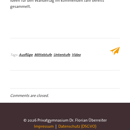
Ideen für den Wandertag im kommenden Jahr bereits
gesammelt.
Tags:
Ausflüge
,
Mittelstufe
,
Unterstufe
,
Video
Comments are closed.
© 2026 Privatgymnasium Dr. Florian Überreiter
Impressum
|
Datenschutz (DSGVO)