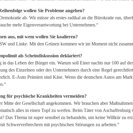
r Reihenfolge wollen Sie Probleme angehen?
okratie ab. Wir müsse als erstes radikal an die Bürokratie ran, überle
 brauche mehr Eigenverantwortung bei Unternehmen.“
en aus, mit wem wollen Sie koalieren?
BSW und Linke. Mit den Grünen kommen wir im Moment nicht zusammen
polimit als Scheindiskussion deklariert?
lig in das Leben der Bürger ein. Warum soll Einer nachts nur 100 auf d
kung des Einzelnen oder des Unternehmers durch eine Regel gerechtfer
ich. E-Auto Prämien sind Käse. Wenn die deutschen Autos am Markt ni
en.“
rung für psychische Krankheiten vermeiden?
der Mitte der Gesellschaft angekommen. Wir brauchen aber Maßnahmen 
ematisch alles in einen Topf zu werfen. Beim Täter von Aschaffenburg
t? Das Thema ist super sensibel zu behandeln, um keine Willkür zu er
mit Schwerverbrechern mit psychischen Störungen zu arbeiten.“